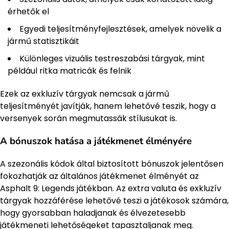
érhetők el
Egyedi teljesítményfejlesztések, amelyek növelik a
jármű statisztikáit
Különleges vizuális testreszabási tárgyak, mint
például ritka matricák és felnik
Ezek az exkluzív tárgyak nemcsak a jármű
teljesítményét javítják, hanem lehetővé teszik, hogy a
versenyek során megmutassák stílusukat is.
A bónuszok hatása a játékmenet élményére
A szezonális kódok által biztosított bónuszok jelentősen
fokozhatják az általános játékmenet élményét az
Asphalt 9: Legends játékban. Az extra valuta és exkluzív
tárgyak hozzáférése lehetővé teszi a játékosok számára,
hogy gyorsabban haladjanak és élvezetesebb
játékmeneti lehetőségeket tapasztaljanak meg.