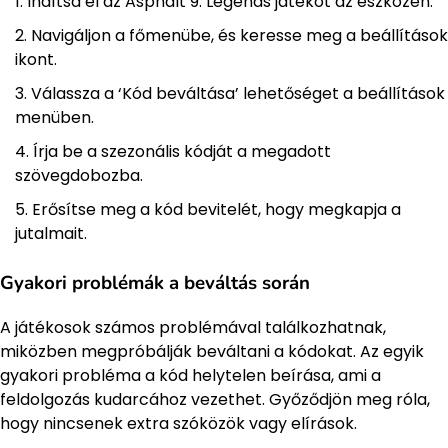
Indítsa el az Asphalt 9: Legends játékot az eszközén.
Navigáljon a főmenübe, és keresse meg a beállítások
ikont.
Válassza a ‘Kód beváltása’ lehetőséget a beállítások
menüben.
Írja be a szezonális kódját a megadott
szövegdobozba.
Erősítse meg a kód bevitelét, hogy megkapja a
jutalmait.
Gyakori problémák a beváltás során
A játékosok számos problémával találkozhatnak,
miközben megpróbálják beváltani a kódokat. Az egyik
gyakori probléma a kód helytelen beírása, ami a
feldolgozás kudarcához vezethet. Győződjön meg róla,
hogy nincsenek extra szóközök vagy elírások.