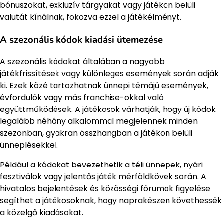
bónuszokat, exkluzív tárgyakat vagy játékon belüli
valutát kínálnak, fokozva ezzel a játékélményt.
A szezonális kódok kiadási ütemezése
A szezonális kódokat általában a nagyobb
játékfrissítések vagy különleges események során adják
ki. Ezek közé tartozhatnak ünnepi témájú események,
évfordulók vagy más franchise-okkal való
együttműködések. A játékosok várhatják, hogy új kódok
legalább néhány alkalommal megjelennek minden
szezonban, gyakran összhangban a játékon belüli
ünneplésekkel.
Például a kódokat bevezethetik a téli ünnepek, nyári
fesztiválok vagy jelentős játék mérföldkövek során. A
hivatalos bejelentések és közösségi fórumok figyelése
segíthet a játékosoknak, hogy naprakészen követhessék
a közelgő kiadásokat.