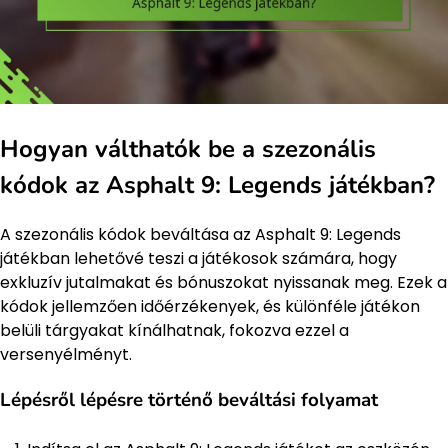
Hogyan válthatók be a szezonális
kódok az Asphalt 9: Legends játékban?
A szezonális kódok beváltása az Asphalt 9: Legends
játékban lehetővé teszi a játékosok számára, hogy
exkluzív jutalmakat és bónuszokat nyissanak meg. Ezek a
kódok jellemzően időérzékenyek, és különféle játékon
belüli tárgyakat kínálhatnak, fokozva ezzel a
versenyélményt.
Lépésről lépésre történő beváltási folyamat