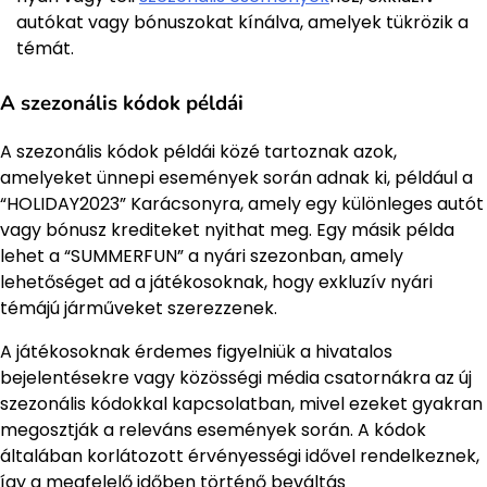
autókat vagy bónuszokat kínálva, amelyek tükrözik a
témát.
A szezonális kódok példái
A szezonális kódok példái közé tartoznak azok,
amelyeket ünnepi események során adnak ki, például a
“HOLIDAY2023” Karácsonyra, amely egy különleges autót
vagy bónusz krediteket nyithat meg. Egy másik példa
lehet a “SUMMERFUN” a nyári szezonban, amely
lehetőséget ad a játékosoknak, hogy exkluzív nyári
témájú járműveket szerezzenek.
A játékosoknak érdemes figyelniük a hivatalos
bejelentésekre vagy közösségi média csatornákra az új
szezonális kódokkal kapcsolatban, mivel ezeket gyakran
megosztják a releváns események során. A kódok
általában korlátozott érvényességi idővel rendelkeznek,
így a megfelelő időben történő beváltás