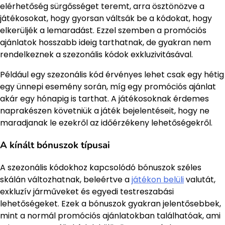
elérhetőség sürgősséget teremt, arra ösztönözve a
játékosokat, hogy gyorsan váltsák be a kódokat, hogy
elkerüljék a lemaradást. Ezzel szemben a promóciós
ajánlatok hosszabb ideig tarthatnak, de gyakran nem
rendelkeznek a szezonális kódok exkluzivitásával.
Például egy szezonális kód érvényes lehet csak egy hétig
egy ünnepi esemény során, míg egy promóciós ajánlat
akár egy hónapig is tarthat. A játékosoknak érdemes
naprakészen követniük a játék bejelentéseit, hogy ne
maradjanak le ezekről az időérzékeny lehetőségekről.
A kínált bónuszok típusai
A szezonális kódokhoz kapcsolódó bónuszok széles
skálán változhatnak, beleértve a
játékon belüli
valutát,
exkluzív járműveket és egyedi testreszabási
lehetőségeket. Ezek a bónuszok gyakran jelentősebbek,
mint a normál promóciós ajánlatokban találhatóak, ami