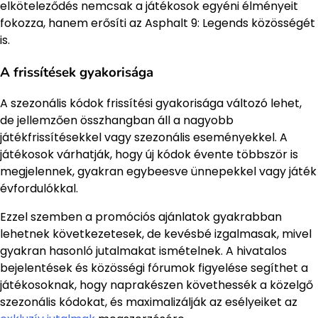
elköteleződés nemcsak a játékosok egyéni élményeit
fokozza, hanem erősíti az Asphalt 9: Legends közösségét
is.
A frissítések gyakorisága
A szezonális kódok frissítési gyakorisága változó lehet,
de jellemzően összhangban áll a nagyobb
játékfrissítésekkel vagy szezonális eseményekkel. A
játékosok várhatják, hogy új kódok évente többször is
megjelennek, gyakran egybeesve ünnepekkel vagy játék
évfordulókkal.
Ezzel szemben a promóciós ajánlatok gyakrabban
lehetnek következetesek, de kevésbé izgalmasak, mivel
gyakran hasonló jutalmakat ismételnek. A hivatalos
bejelentések és közösségi fórumok figyelése segíthet a
játékosoknak, hogy naprakészen követhessék a közelgő
szezonális kódokat, és maximalizálják az esélyeiket az