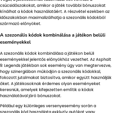
csúcsidőszakokat, amikor a játék további bónuszokat
kínálhat a kódok használatáért. A részvétel ezekben az
időszakokban maximalizálhatja a szezonális kódokból
származó előnyöket.
A szezonális kódok kombinálása a játékon belüli
eseményekkel
A szezonális kódok kombinálása a játékon belüli
eseményekkel jelentős előnyökhöz vezethet. Az Asphalt
9: Legends játékban sok esemény úgy van megtervezve,
hogy szinergiában működjön a szezonális kódokkal,
fokozott jutalmakat biztosítva, amikor együtt használják
őket. A játékosoknak érdemes olyan eseményeket
keresniük, amelyek kifejezetten említik a kódok
használatával járó bónuszokat.
Például egy különleges versenyesemény során a
szezonális kód használata exkluzív autókat vagy