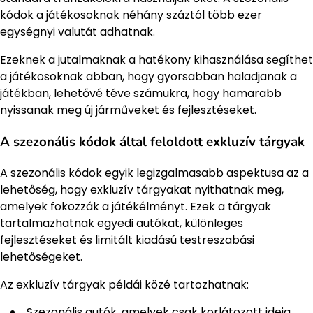
kódok a játékosoknak néhány száztól több ezer
egységnyi valutát adhatnak.
Ezeknek a jutalmaknak a hatékony kihasználása segíthet
a játékosoknak abban, hogy gyorsabban haladjanak a
játékban, lehetővé téve számukra, hogy hamarabb
nyissanak meg új járműveket és fejlesztéseket.
A szezonális kódok által feloldott exkluzív tárgyak
A szezonális kódok egyik legizgalmasabb aspektusa az a
lehetőség, hogy exkluzív tárgyakat nyithatnak meg,
amelyek fokozzák a játékélményt. Ezek a tárgyak
tartalmazhatnak egyedi autókat, különleges
fejlesztéseket és limitált kiadású testreszabási
lehetőségeket.
Az exkluzív tárgyak példái közé tartozhatnak:
Szezonális autók, amelyek csak korlátozott ideig