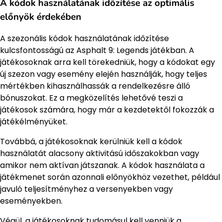
A kódok használatának időzítése az optimális
előnyök érdekében
A szezonális kódok használatának időzítése
kulcsfontosságú az Asphalt 9: Legends játékban. A
játékosoknak arra kell törekedniük, hogy a kódokat egy
új szezon vagy esemény elején használják, hogy teljes
mértékben kihasználhassák a rendelkezésre álló
bónuszokat. Ez a megközelítés lehetővé teszi a
játékosok számára, hogy már a kezdetektől fokozzák a
játékélményüket.
Továbbá, a játékosoknak kerülniük kell a kódok
használatát alacsony aktivitású időszakokban vagy
amikor nem aktívan játszanak. A kódok használata a
játékmenet során azonnali előnyökhöz vezethet, például
javuló teljesítményhez a versenyekben vagy
eseményekben.
Végül, a játékosoknak tudomásul kell venniük a