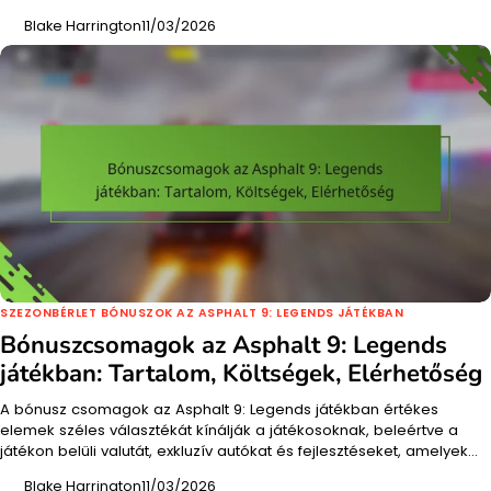
Blake Harrington
11/03/2026
SZEZONBÉRLET BÓNUSZOK AZ ASPHALT 9: LEGENDS JÁTÉKBAN
Bónuszcsomagok az Asphalt 9: Legends
játékban: Tartalom, Költségek, Elérhetőség
A bónusz csomagok az Asphalt 9: Legends játékban értékes
elemek széles választékát kínálják a játékosoknak, beleértve a
játékon belüli valutát, exkluzív autókat és fejlesztéseket, amelyek…
Blake Harrington
11/03/2026