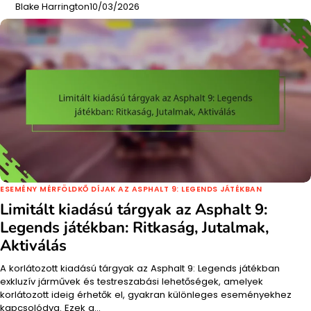
Blake Harrington
10/03/2026
ESEMÉNY MÉRFÖLDKŐ DÍJAK AZ ASPHALT 9: LEGENDS JÁTÉKBAN
Limitált kiadású tárgyak az Asphalt 9:
Legends játékban: Ritkaság, Jutalmak,
Aktiválás
A korlátozott kiadású tárgyak az Asphalt 9: Legends játékban
exkluzív járművek és testreszabási lehetőségek, amelyek
korlátozott ideig érhetők el, gyakran különleges eseményekhez
kapcsolódva. Ezek a…