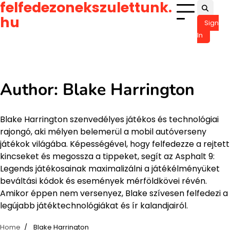
felfedezonekszulettunk.
Skip
to
hu
Sign
content
In
Author:
Blake Harrington
Blake Harrington szenvedélyes játékos és technológiai
rajongó, aki mélyen belemerül a mobil autóverseny
játékok világába. Képességével, hogy felfedezze a rejtett
kincseket és megossza a tippeket, segít az Asphalt 9:
Legends játékosainak maximalizálni a játékélményüket
beváltási kódok és események mérföldkövei révén.
Amikor éppen nem versenyez, Blake szívesen felfedezi a
legújabb játéktechnológiákat és ír kalandjairól.
Home
Blake Harrington