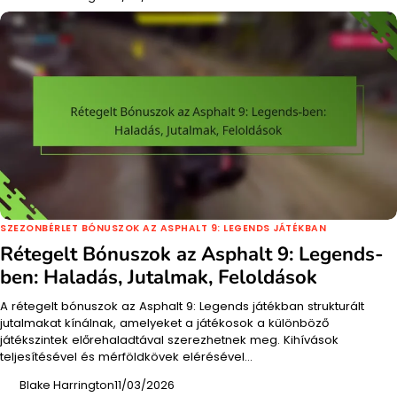
SZEZONBÉRLET BÓNUSZOK AZ ASPHALT 9: LEGENDS JÁTÉKBAN
Rétegelt Bónuszok az Asphalt 9: Legends-
ben: Haladás, Jutalmak, Feloldások
A rétegelt bónuszok az Asphalt 9: Legends játékban strukturált
jutalmakat kínálnak, amelyeket a játékosok a különböző
játékszintek előrehaladtával szerezhetnek meg. Kihívások
teljesítésével és mérföldkövek elérésével…
Blake Harrington
11/03/2026