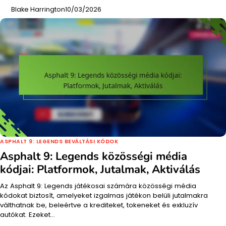
Blake Harrington
10/03/2026
ASPHALT 9: LEGENDS BEVÁLTÁSI KÓDOK
Asphalt 9: Legends közösségi média
kódjai: Platformok, Jutalmak, Aktiválás
Az Asphalt 9: Legends játékosai számára közösségi média
kódokat biztosít, amelyeket izgalmas játékon belüli jutalmakra
válthatnak be, beleértve a krediteket, tokeneket és exkluzív
autókat. Ezeket…