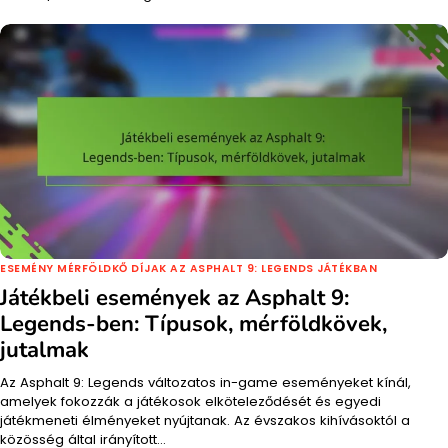
ESEMÉNY MÉRFÖLDKŐ DÍJAK AZ ASPHALT 9: LEGENDS JÁTÉKBAN
Játékbeli események az Asphalt 9:
Legends-ben: Típusok, mérföldkövek,
jutalmak
Az Asphalt 9: Legends változatos in-game eseményeket kínál,
amelyek fokozzák a játékosok elköteleződését és egyedi
játékmeneti élményeket nyújtanak. Az évszakos kihívásoktól a
közösség által irányított…