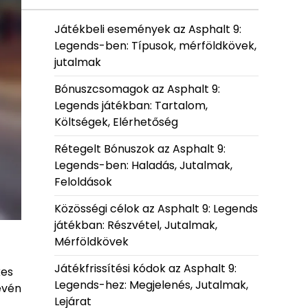
Játékbeli események az Asphalt 9:
Legends-ben: Típusok, mérföldkövek,
jutalmak
Bónuszcsomagok az Asphalt 9:
Legends játékban: Tartalom,
Költségek, Elérhetőség
Rétegelt Bónuszok az Asphalt 9:
Legends-ben: Haladás, Jutalmak,
Feloldások
Közösségi célok az Asphalt 9: Legends
játékban: Részvétel, Jutalmak,
Mérföldkövek
Játékfrissítési kódok az Asphalt 9:
kes
Legends-hez: Megjelenés, Jutalmak,
évén
Lejárat