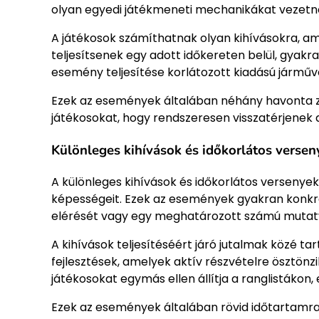
olyan egyedi játékmeneti mechanikákat vezetne
A játékosok számíthatnak olyan kihívásokra, a
teljesítsenek egy adott időkereten belül, gyakr
esemény teljesítése korlátozott kiadású járműv
Ezek az események általában néhány havonta zaj
játékosokat, hogy rendszeresen visszatérjenek 
Különleges kihívások és időkorlátos versen
A különleges kihívások és időkorlátos versenyek
képességeit. Ezek az események gyakran konkré
elérését vagy egy meghatározott számú mutatv
A kihívások teljesítéséért járó jutalmak közé ta
fejlesztések, amelyek aktív részvételre ösztön
játékosokat egymás ellen állítja a ranglistákon, e
Ezek az események általában rövid időtartamra