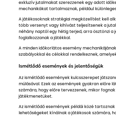
exkluzív jutalmakat szerezzenek egy adott idők
mechanikákat tartalmaznak, például különleges
A játékosoknak stratégiai megközelítést kell a
több versenyt vagy kihívást teljesítsenek a jut
néhány naptól egy hétig terjed, arra ösztönzi a
foglalkozzanak a játékkal.
A minden időkorlátos esemény mechanikájának 
szabályokkal és célokkal rendelkeznek, amelyek
Ismétlődő események és jelentőségük
Az ismétlődő események kulcsszerepet játszana
múlásával. Ezek az események gyakran előre lá
számára, hogy előre tervezzenek, mikor fognak
játékmenetüket.
Az ismétlődő események példái közé tartoznak a
lehetőségeket kínálnak a játékosok számára, ho