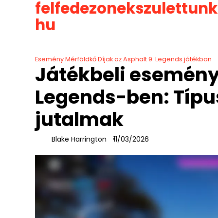
felfedezonekszulettunk
Skip
to
hu
content
Esemény Mérföldkő Díjak az Asphalt 9: Legends játékban
Játékbeli eseménye
Legends-ben: Típu
jutalmak
Blake Harrington
11/03/2026