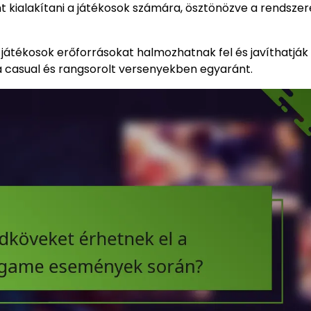
 kialakítani a játékosok számára, ösztönözve a rendszer
játékosok erőforrásokat halmozhatnak fel és javíthatják
 casual és rangsorolt versenyekben egyaránt.