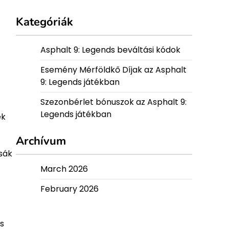
Kategóriák
Asphalt 9: Legends beváltási kódok
Esemény Mérföldkő Díjak az Asphalt
9: Legends játékban
Szezonbérlet bónuszok az Asphalt 9:
Legends játékban
ek
Archívum
sák
March 2026
February 2026
s