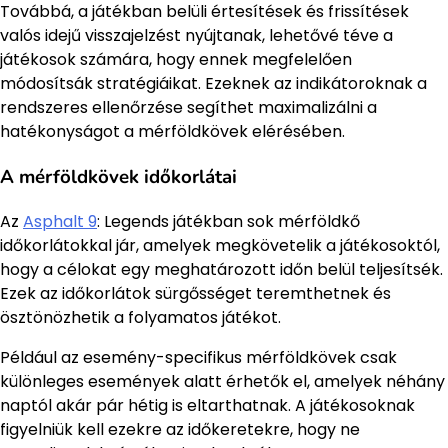
Továbbá, a játékban belüli értesítések és frissítések
valós idejű visszajelzést nyújtanak, lehetővé téve a
játékosok számára, hogy ennek megfelelően
módosítsák stratégiáikat. Ezeknek az indikátoroknak a
rendszeres ellenőrzése segíthet maximalizálni a
hatékonyságot a mérföldkövek elérésében.
A mérföldkövek időkorlátai
Az
Asphalt 9
: Legends játékban sok mérföldkő
időkorlátokkal jár, amelyek megkövetelik a játékosoktól,
hogy a célokat egy meghatározott időn belül teljesítsék.
Ezek az időkorlátok sürgősséget teremthetnek és
ösztönözhetik a folyamatos játékot.
Például az esemény-specifikus mérföldkövek csak
különleges események alatt érhetők el, amelyek néhány
naptól akár pár hétig is eltarthatnak. A játékosoknak
figyelniük kell ezekre az időkeretekre, hogy ne