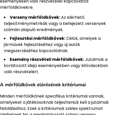
eseményeken való részvétellel kapcsolatos
mérföldkövekre.
Verseny mérföldkövek:
Az elérhető
teljesítménymetrikák vagy a befejezett versenyek
számán alapuló eredmények.
Fejlesztési mérföldkövek:
Célok, amelyek a
járművek fejlesztéséhez vagy új autók
megszerzéséhez kapcsolódnak.
Esemény részvételi mérföldkövek:
Jutalmak a
korlátozott idejű eseményekben vagy kihívásokban
való részvételért.
A mérföldkövek elérésének kritériumai
Minden mérföldkőnek specifikus kritériumai vannak,
amelyeket a játékosoknak teljesíteniük kell a jutalmak
feloldásához. Ezek a kritériumok széles spektrumot
ölelhetnek fel, a meghatározott számú verseny