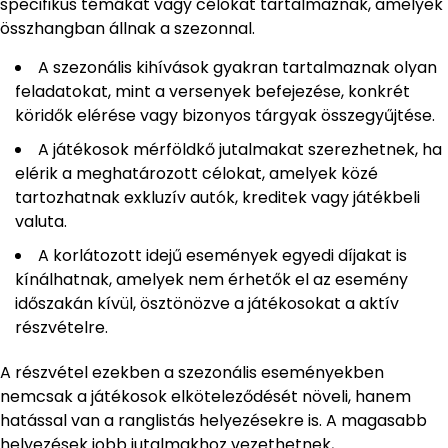
specifikus témákat vagy célokat tartalmaznak, amelyek
összhangban állnak a szezonnal.
A szezonális kihívások gyakran tartalmaznak olyan
feladatokat, mint a versenyek befejezése, konkrét
köridők elérése vagy bizonyos tárgyak összegyűjtése.
A játékosok mérföldkő jutalmakat szerezhetnek, ha
elérik a meghatározott célokat, amelyek közé
tartozhatnak exkluzív autók, kreditek vagy játékbeli
valuta.
A korlátozott idejű események egyedi díjakat is
kínálhatnak, amelyek nem érhetők el az esemény
időszakán kívül, ösztönözve a játékosokat a aktív
részvételre.
A részvétel ezekben a szezonális eseményekben
nemcsak a játékosok elköteleződését növeli, hanem
hatással van a ranglistás helyezésekre is. A magasabb
helyezések jobb jutalmakhoz vezethetnek,