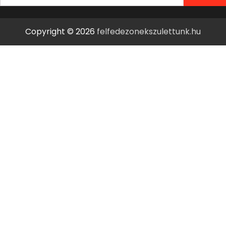
for:
Copyright © 2026
felfedezonekszulettunk.hu