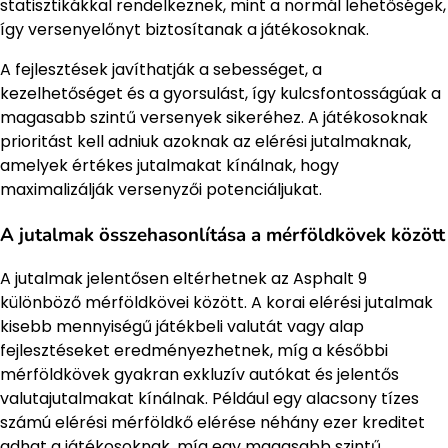
statisztikákkal rendelkeznek, mint a normál lehetőségek,
így versenyelőnyt biztosítanak a játékosoknak.
A fejlesztések javíthatják a sebességet, a
kezelhetőséget és a gyorsulást, így kulcsfontosságúak a
magasabb szintű versenyek sikeréhez. A játékosoknak
prioritást kell adniuk azoknak az elérési jutalmaknak,
amelyek értékes jutalmakat kínálnak, hogy
maximalizálják versenyzői potenciáljukat.
A jutalmak összehasonlítása a mérföldkövek között
A jutalmak jelentősen eltérhetnek az Asphalt 9
különböző mérföldkövei között. A korai elérési jutalmak
kisebb mennyiségű játékbeli valutát vagy alap
fejlesztéseket eredményezhetnek, míg a későbbi
mérföldkövek gyakran exkluzív autókat és jelentős
valutajutalmakat kínálnak. Például egy alacsony tízes
számú elérési mérföldkő elérése néhány ezer kreditet
adhat a játékosoknak, míg egy magasabb szintű