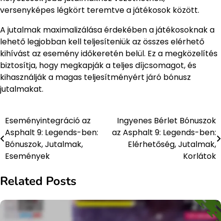
versenyképes légkört teremtve a játékosok között.
A jutalmak maximalizálása érdekében a játékosoknak a
lehető legjobban kell teljesíteniük az összes elérhető
kihívást az esemény időkeretén belül. Ez a megközelítés
biztosítja, hogy megkapják a teljes díjcsomagot, és
kihasználják a magas teljesítményért járó bónusz
jutalmakat.
Eseményintegráció az
Ingyenes Bérlet Bónuszok
Post
Asphalt 9: Legends-ben:
az Asphalt 9: Legends-ben:
navigation
Bónuszok, Jutalmak,
Elérhetőség, Jutalmak,
Események
Korlátok
Related Posts