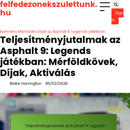
felfedezonekszulettunk.
Skip
to
hu
Sign
content
In
Esemény Mérföldkő Díjak az Asphalt 9: Legends játékban
Teljesítményjutalmak az
Asphalt 9: Legends
játékban: Mérföldkövek,
Díjak, Aktiválás
Blake Harrington
25/02/2026