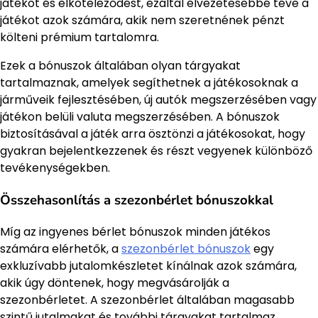
játékot és elköteleződést, ezáltal élvezetesebbé téve a
játékot azok számára, akik nem szeretnének pénzt
költeni prémium tartalomra.
Ezek a bónuszok általában olyan tárgyakat
tartalmaznak, amelyek segíthetnek a játékosoknak a
járműveik fejlesztésében, új autók megszerzésében vagy
játékon belüli valuta megszerzésében. A bónuszok
biztosításával a játék arra ösztönzi a játékosokat, hogy
gyakran bejelentkezzenek és részt vegyenek különböző
tevékenységekben.
Összehasonlítás a szezonbérlet bónuszokkal
Míg az ingyenes bérlet bónuszok minden játékos
számára elérhetők, a
szezonbérlet bónuszok
egy
exkluzívabb jutalomkészletet kínálnak azok számára,
akik úgy döntenek, hogy megvásárolják a
szezonbérletet. A szezonbérlet általában magasabb
szintű jutalmakat és további tárgyakat tartalmaz,