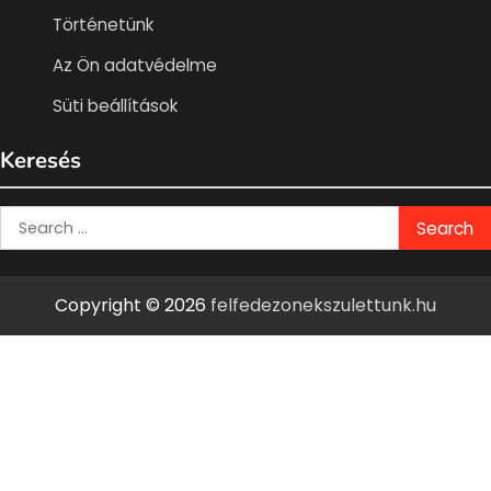
Történetünk
Az Ön adatvédelme
Süti beállítások
Keresés
Search
for:
Copyright © 2026
felfedezonekszulettunk.hu