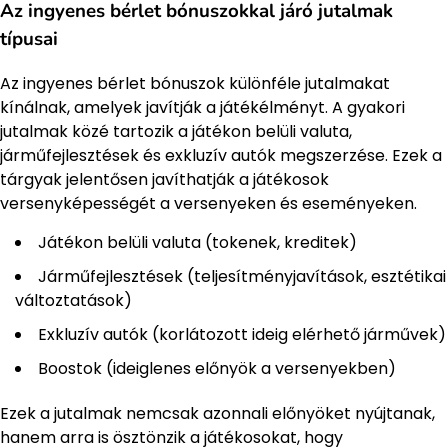
Az ingyenes bérlet bónuszokkal járó jutalmak
típusai
Az ingyenes bérlet bónuszok különféle jutalmakat
kínálnak, amelyek javítják a játékélményt. A gyakori
jutalmak közé tartozik a játékon belüli valuta,
járműfejlesztések és exkluzív autók megszerzése. Ezek a
tárgyak jelentősen javíthatják a játékosok
versenyképességét a versenyeken és eseményeken.
Játékon belüli valuta (tokenek, kreditek)
Járműfejlesztések (teljesítményjavítások, esztétikai
változtatások)
Exkluzív autók (korlátozott ideig elérhető járművek)
Boostok (ideiglenes előnyök a versenyekben)
Ezek a jutalmak nemcsak azonnali előnyöket nyújtanak,
hanem arra is ösztönzik a játékosokat, hogy