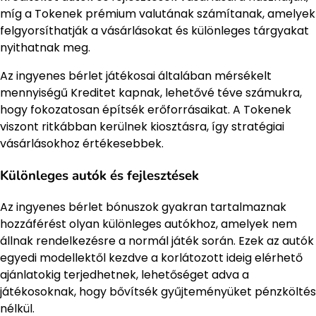
míg a Tokenek prémium valutának számítanak, amelyek
felgyorsíthatják a vásárlásokat és különleges tárgyakat
nyithatnak meg.
Az ingyenes bérlet játékosai általában mérsékelt
mennyiségű Kreditet kapnak, lehetővé téve számukra,
hogy fokozatosan építsék erőforrásaikat. A Tokenek
viszont ritkábban kerülnek kiosztásra, így stratégiai
vásárlásokhoz értékesebbek.
Különleges autók és fejlesztések
Az ingyenes bérlet bónuszok gyakran tartalmaznak
hozzáférést olyan különleges autókhoz, amelyek nem
állnak rendelkezésre a normál játék során. Ezek az autók
egyedi modellektől kezdve a korlátozott ideig elérhető
ajánlatokig terjedhetnek, lehetőséget adva a
játékosoknak, hogy bővítsék gyűjteményüket pénzköltés
nélkül.