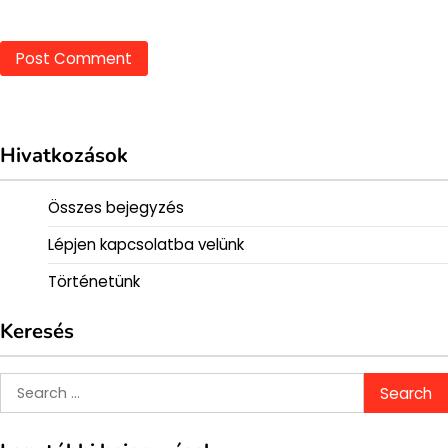
Hivatkozások
Összes bejegyzés
Lépjen kapcsolatba velünk
Történetünk
Keresés
Search
for: