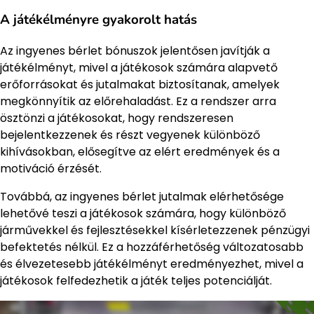
A játékélményre gyakorolt hatás
Az ingyenes bérlet bónuszok jelentősen javítják a
játékélményt, mivel a játékosok számára alapvető
erőforrásokat és jutalmakat biztosítanak, amelyek
megkönnyítik az előrehaladást. Ez a rendszer arra
ösztönzi a játékosokat, hogy rendszeresen
bejelentkezzenek és részt vegyenek különböző
kihívásokban, elősegítve az elért eredmények és a
motiváció érzését.
Továbbá, az ingyenes bérlet jutalmak elérhetősége
lehetővé teszi a játékosok számára, hogy különböző
járművekkel és fejlesztésekkel kísérletezzenek pénzügyi
befektetés nélkül. Ez a hozzáférhetőség változatosabb
és élvezetesebb játékélményt eredményezhet, mivel a
játékosok felfedezhetik a játék teljes potenciálját.