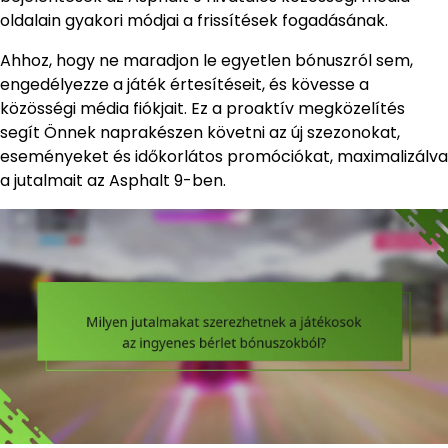
oldalain gyakori módjai a frissítések fogadásának.
Ahhoz, hogy ne maradjon le egyetlen bónuszról sem,
engedélyezze a játék értesítéseit, és kövesse a
közösségi média fiókjait. Ez a proaktív megközelítés
segít Önnek naprakészen követni az új szezonokat,
eseményeket és időkorlátos promóciókat, maximalizálva
a jutalmait az Asphalt 9-ben.