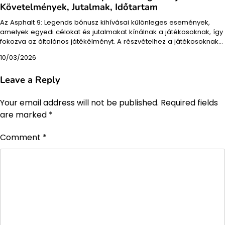
Követelmények, Jutalmak, Időtartam
Az Asphalt 9: Legends bónusz kihívásai különleges események,
amelyek egyedi célokat és jutalmakat kínálnak a játékosoknak, így
fokozva az általános játékélményt. A részvételhez a játékosoknak…
10/03/2026
Leave a Reply
Your email address will not be published.
Required fields
are marked
*
Comment
*