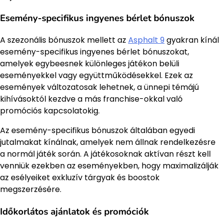
Esemény-specifikus ingyenes bérlet bónuszok
A szezonális bónuszok mellett az
Asphalt 9
gyakran kínál
esemény-specifikus ingyenes bérlet bónuszokat,
amelyek egybeesnek különleges játékon belüli
eseményekkel vagy együttműködésekkel. Ezek az
események változatosak lehetnek, a ünnepi témájú
kihívásoktól kezdve a más franchise-okkal való
promóciós kapcsolatokig.
Az esemény-specifikus bónuszok általában egyedi
jutalmakat kínálnak, amelyek nem állnak rendelkezésre
a normál játék során. A játékosoknak aktívan részt kell
venniük ezekben az eseményekben, hogy maximalizálják
az esélyeiket exkluzív tárgyak és boostok
megszerzésére.
Időkorlátos ajánlatok és promóciók