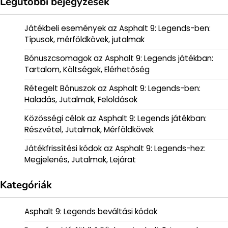
Legutóbbi bejegyzések
Játékbeli események az Asphalt 9: Legends-ben:
Típusok, mérföldkövek, jutalmak
Bónuszcsomagok az Asphalt 9: Legends játékban:
Tartalom, Költségek, Elérhetőség
Rétegelt Bónuszok az Asphalt 9: Legends-ben:
Haladás, Jutalmak, Feloldások
Közösségi célok az Asphalt 9: Legends játékban:
Részvétel, Jutalmak, Mérföldkövek
Játékfrissítési kódok az Asphalt 9: Legends-hez:
Megjelenés, Jutalmak, Lejárat
Kategóriák
Asphalt 9: Legends beváltási kódok