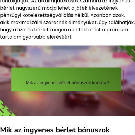
fontolgatják. Az alkalmi játékosok számára az ingyenes
bérlet nagyszerű módja lehet a játék élvezetének
pénzügyi kötelezettségvállalás nélkül. Azonban azok,
akik maximalizálni szeretnék élményüket, úgy találhatják,
hogy a fizetős bérlet megéri a befektetést a prémium
tartalom gyorsabb eléréséért.
Mik az ingyenes bérlet bónuszok