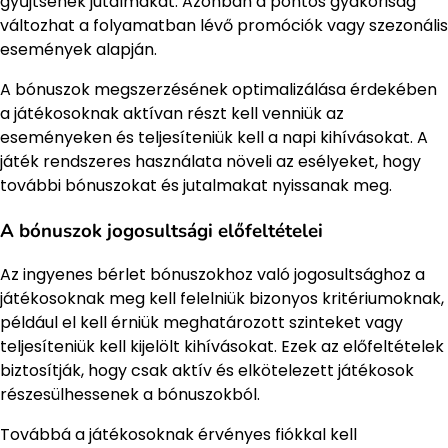
gyűjtsenek jutalmakat. Azonban a pontos gyakoriság
változhat a folyamatban lévő promóciók vagy szezonális
események alapján.
A bónuszok megszerzésének optimalizálása érdekében
a játékosoknak aktívan részt kell venniük az
eseményeken és teljesíteniük kell a napi kihívásokat. A
játék rendszeres használata növeli az esélyeket, hogy
további bónuszokat és jutalmakat nyissanak meg.
A bónuszok jogosultsági előfeltételei
Az ingyenes bérlet bónuszokhoz való jogosultsághoz a
játékosoknak meg kell felelniük bizonyos kritériumoknak,
például el kell érniük meghatározott szinteket vagy
teljesíteniük kell kijelölt kihívásokat. Ezek az előfeltételek
biztosítják, hogy csak aktív és elkötelezett játékosok
részesülhessenek a bónuszokból.
Továbbá a játékosoknak érvényes fiókkal kell