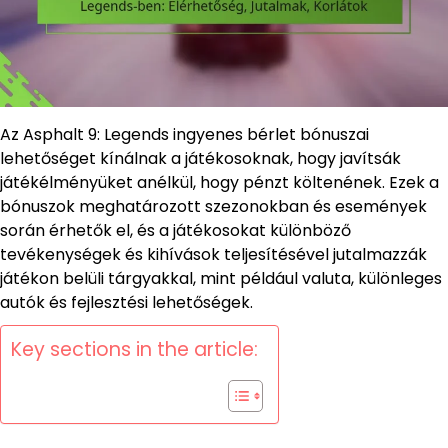
Az Asphalt 9: Legends ingyenes bérlet bónuszai
lehetőséget kínálnak a játékosoknak, hogy javítsák
játékélményüket anélkül, hogy pénzt költenének. Ezek a
bónuszok meghatározott szezonokban és események
során érhetők el, és a játékosokat különböző
tevékenységek és kihívások teljesítésével jutalmazzák
játékon belüli tárgyakkal, mint például valuta, különleges
autók és fejlesztési lehetőségek.
Key sections in the article: