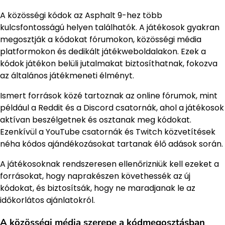
A közösségi kódok az Asphalt 9-hez több
kulcsfontosságú helyen találhatók. A játékosok gyakran
megosztják a kódokat fórumokon, közösségi média
platformokon és dedikált játékweboldalakon. Ezek a
kódok játékon belüli jutalmakat biztosíthatnak, fokozva
az általános játékmeneti élményt.
Ismert források közé tartoznak az online fórumok, mint
például a Reddit és a Discord csatornák, ahol a játékosok
aktívan beszélgetnek és osztanak meg kódokat.
Ezenkívül a YouTube csatornák és Twitch közvetítések
néha kódos ajándékozásokat tartanak élő adások során.
A játékosoknak rendszeresen ellenőrizniük kell ezeket a
forrásokat, hogy naprakészen követhessék az új
kódokat, és biztosítsák, hogy ne maradjanak le az
időkorlátos ajánlatokról.
A közösségi média szerepe a kódmegosztásban