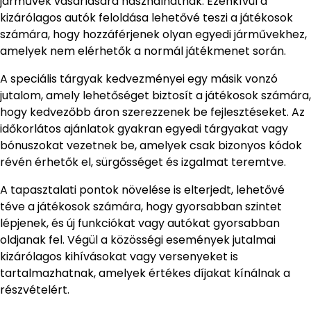
járművek vásárlására használhatnak. Ezenkívül a
kizárólagos autók feloldása lehetővé teszi a játékosok
számára, hogy hozzáférjenek olyan egyedi járművekhez,
amelyek nem elérhetők a normál játékmenet során.
A speciális tárgyak kedvezményei egy másik vonzó
jutalom, amely lehetőséget biztosít a játékosok számára,
hogy kedvezőbb áron szerezzenek be fejlesztéseket. Az
időkorlátos ajánlatok gyakran egyedi tárgyakat vagy
bónuszokat vezetnek be, amelyek csak bizonyos kódok
révén érhetők el, sürgősséget és izgalmat teremtve.
A tapasztalati pontok növelése is elterjedt, lehetővé
téve a játékosok számára, hogy gyorsabban szintet
lépjenek, és új funkciókat vagy autókat gyorsabban
oldjanak fel. Végül a közösségi események jutalmai
kizárólagos kihívásokat vagy versenyeket is
tartalmazhatnak, amelyek értékes díjakat kínálnak a
részvételért.