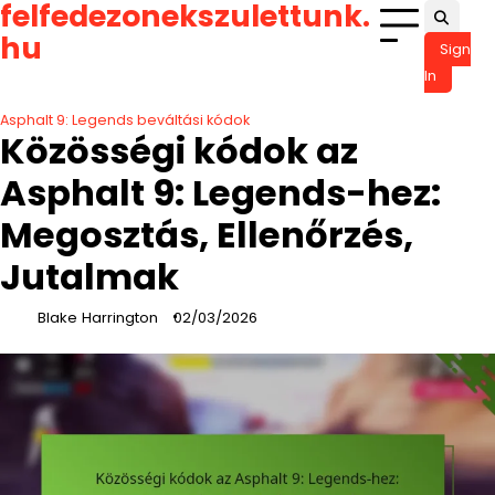
felfedezonekszulettunk.
Skip
to
hu
Sign
content
In
Asphalt 9: Legends beváltási kódok
Közösségi kódok az
Asphalt 9: Legends-hez:
Megosztás, Ellenőrzés,
Jutalmak
Blake Harrington
02/03/2026