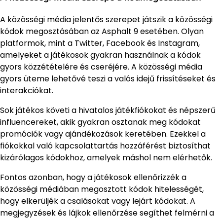
A közösségi média jelentős szerepet játszik a közösségi
kódok megosztásában az Asphalt 9 esetében. Olyan
platformok, mint a Twitter, Facebook és Instagram,
amelyeket a játékosok gyakran használnak a kódok
gyors közzétételére és cseréjére. A közösségi média
gyors üteme lehetővé teszi a valós idejű frissítéseket és
interakciókat.
Sok játékos követi a hivatalos játékfiókokat és népszerű
influencereket, akik gyakran osztanak meg kódokat
promóciók vagy ajándékozások keretében. Ezekkel a
fiókokkal való kapcsolattartás hozzáférést biztosíthat
kizárólagos kódokhoz, amelyek máshol nem elérhetők.
Fontos azonban, hogy a játékosok ellenőrizzék a
közösségi médiában megosztott kódok hitelességét,
hogy elkerüljék a csalásokat vagy lejárt kódokat. A
megjegyzések és lájkok ellenőrzése segíthet felmérni a