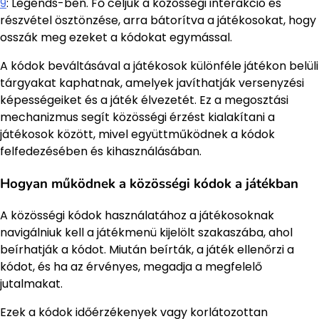
9
: Legends-ben. Fő céljuk a közösségi interakció és
részvétel ösztönzése, arra bátorítva a játékosokat, hogy
osszák meg ezeket a kódokat egymással.
A kódok beváltásával a játékosok különféle játékon belüli
tárgyakat kaphatnak, amelyek javíthatják versenyzési
képességeiket és a játék élvezetét. Ez a megosztási
mechanizmus segít közösségi érzést kialakítani a
játékosok között, mivel együttműködnek a kódok
felfedezésében és kihasználásában.
Hogyan működnek a közösségi kódok a játékban
A közösségi kódok használatához a játékosoknak
navigálniuk kell a játékmenü kijelölt szakaszába, ahol
beírhatják a kódot. Miután beírták, a játék ellenőrzi a
kódot, és ha az érvényes, megadja a megfelelő
jutalmakat.
Ezek a kódok időérzékenyek vagy korlátozottan