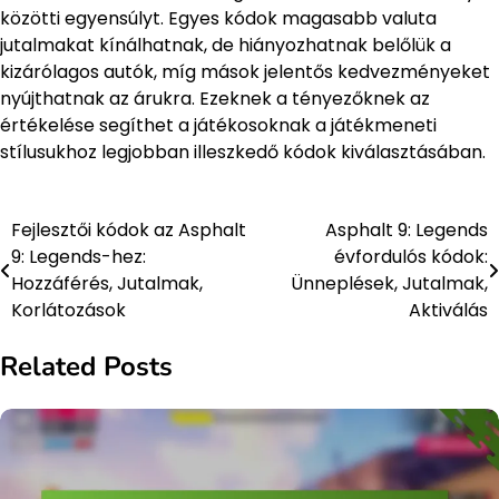
közötti egyensúlyt. Egyes kódok magasabb valuta
jutalmakat kínálhatnak, de hiányozhatnak belőlük a
kizárólagos autók, míg mások jelentős kedvezményeket
nyújthatnak az árukra. Ezeknek a tényezőknek az
értékelése segíthet a játékosoknak a játékmeneti
stílusukhoz legjobban illeszkedő kódok kiválasztásában.
Fejlesztői kódok az Asphalt
Asphalt 9: Legends
Post
9: Legends-hez:
évfordulós kódok:
navigation
Hozzáférés, Jutalmak,
Ünneplések, Jutalmak,
Korlátozások
Aktiválás
Related Posts