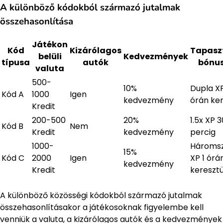
A különböző kódokból származó jutalmak
összehasonlítása
Játékon
Kód
Kizárólagos
Tapasz
belüli
Kedvezmények
típusa
autók
bónu
valuta
500-
10%
Dupla XP
Kód A
1000
Igen
kedvezmény
órán ker
Kredit
200-500
20%
1.5x XP 3
Kód B
Nem
Kredit
kedvezmény
percig
1000-
Hároms
15%
Kód C
2000
Igen
XP 1 órá
kedvezmény
Kredit
keresztü
A különböző közösségi kódokból származó jutalmak
összehasonlításakor a játékosoknak figyelembe kell
venniük a valuta, a kizárólagos autók és a kedvezmények