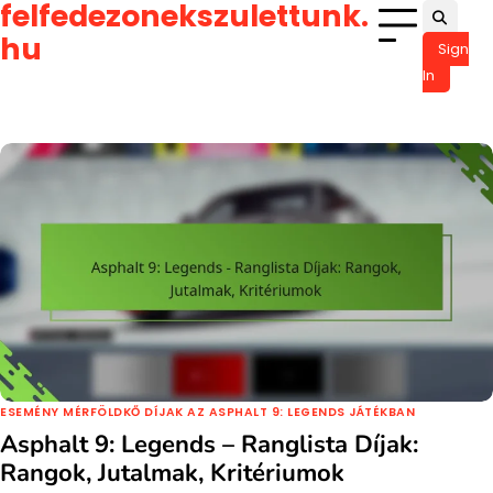
felfedezonekszulettunk.
Skip
to
hu
Sign
content
In
ESEMÉNY MÉRFÖLDKŐ DÍJAK AZ ASPHALT 9: LEGENDS JÁTÉKBAN
Asphalt 9: Legends – Ranglista Díjak:
Rangok, Jutalmak, Kritériumok