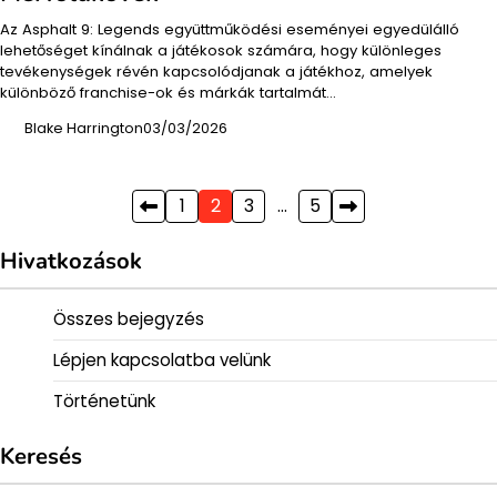
Az Asphalt 9: Legends együttműködési eseményei egyedülálló
lehetőséget kínálnak a játékosok számára, hogy különleges
tevékenységek révén kapcsolódjanak a játékhoz, amelyek
különböző franchise-ok és márkák tartalmát…
Blake Harrington
03/03/2026
Posts
1
2
3
…
5
pagination
Hivatkozások
Összes bejegyzés
Lépjen kapcsolatba velünk
Történetünk
Keresés