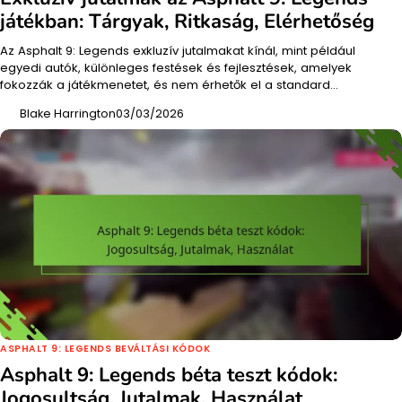
játékban: Tárgyak, Ritkaság, Elérhetőség
Az Asphalt 9: Legends exkluzív jutalmakat kínál, mint például
egyedi autók, különleges festések és fejlesztések, amelyek
fokozzák a játékmenetet, és nem érhetők el a standard…
Blake Harrington
03/03/2026
ASPHALT 9: LEGENDS BEVÁLTÁSI KÓDOK
Asphalt 9: Legends béta teszt kódok:
Jogosultság, Jutalmak, Használat