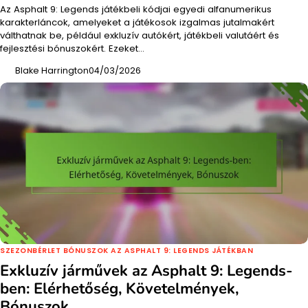
Az Asphalt 9: Legends játékbeli kódjai egyedi alfanumerikus
karakterláncok, amelyeket a játékosok izgalmas jutalmakért
válthatnak be, például exkluzív autókért, játékbeli valutáért és
fejlesztési bónuszokért. Ezeket…
Blake Harrington
04/03/2026
SZEZONBÉRLET BÓNUSZOK AZ ASPHALT 9: LEGENDS JÁTÉKBAN
Exkluzív járművek az Asphalt 9: Legends-
ben: Elérhetőség, Követelmények,
Bónuszok