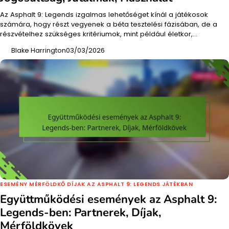
Az Asphalt 9: Legends izgalmas lehetőséget kínál a játékosok
számára, hogy részt vegyenek a béta tesztelési fázisában, de a
részvételhez szükséges kritériumok, mint például életkor,…
Blake Harrington
03/03/2026
ESEMÉNY MÉRFÖLDKŐ DÍJAK AZ ASPHALT 9: LEGENDS JÁTÉKBAN
Együttműködési események az Asphalt 9:
Legends-ben: Partnerek, Díjak,
Mérföldkövek